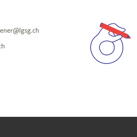
dener@lgsg.ch
ch